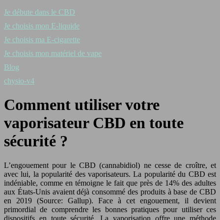
Je débute dans le CBD
Je choisis mon E-liquide
Je choisis ma E-cigarette
Je choisis mon matériel de vape
Blog
chysio-v4
Comment utiliser votre
vaporisateur CBD en toute
sécurité ?
L’engouement pour le CBD (cannabidiol) ne cesse de croître, et
avec lui, la popularité des vaporisateurs. La popularité du CBD est
indéniable, comme en témoigne le fait que près de 14% des adultes
aux États-Unis avaient déjà consommé des produits à base de CBD
en 2019 (Source: Gallup). Face à cet engouement, il devient
primordial de comprendre les bonnes pratiques pour utiliser ces
dispositifs en toute sécurité. La vaporisation offre une méthode