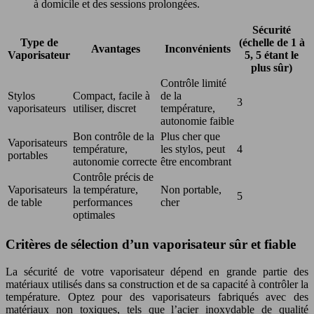
à domicile et des sessions prolongées.
Sécurité
Type de
(échelle de 1 à
Avantages
Inconvénients
Vaporisateur
5, 5 étant le
plus sûr)
Contrôle limité
Stylos
Compact, facile à
de la
3
vaporisateurs
utiliser, discret
température,
autonomie faible
Bon contrôle de la
Plus cher que
Vaporisateurs
température,
les stylos, peut
4
portables
autonomie correcte
être encombrant
Contrôle précis de
Vaporisateurs
la température,
Non portable,
5
de table
performances
cher
optimales
Critères de sélection d’un vaporisateur sûr et fiable
La sécurité de votre vaporisateur dépend en grande partie des
matériaux utilisés dans sa construction et de sa capacité à contrôler la
température. Optez pour des vaporisateurs fabriqués avec des
matériaux non toxiques, tels que l’acier inoxydable de qualité