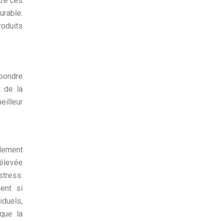
tre ces
urable.
roduits
épondre
t de la
eilleur
alement
 élevée
stress.
ent si
iduels,
que la