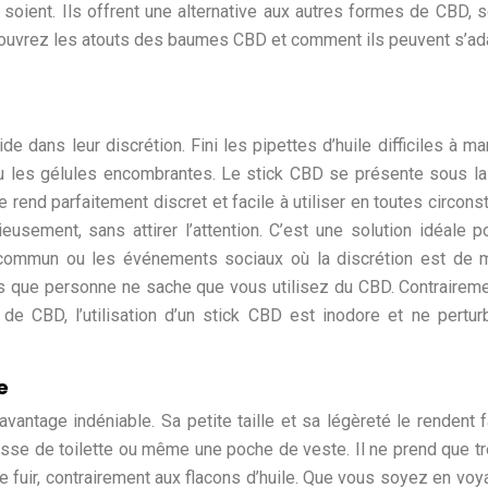
s soient. Ils offrent une alternative aux autres formes de CBD, 
couvrez les atouts des baumes CBD et comment ils peuvent s’ad
e dans leur discrétion. Fini les pipettes d’huile difficiles à ma
ou les gélules encombrantes. Le stick CBD se présente sous l
 rend parfaitement discret et facile à utiliser en toutes circons
usement, sans attirer l’attention. C’est une solution idéale p
 commun ou les événements sociaux où la discrétion est de m
s que personne ne sache que vous utilisez du CBD. Contraireme
de CBD, l’utilisation d’un stick CBD est inodore et ne pertu
e
antage indéniable. Sa petite taille et sa légèreté le rendent f
usse de toilette ou même une poche de veste. Il ne prend que t
e fuir, contrairement aux flacons d’huile. Que vous soyez en voy