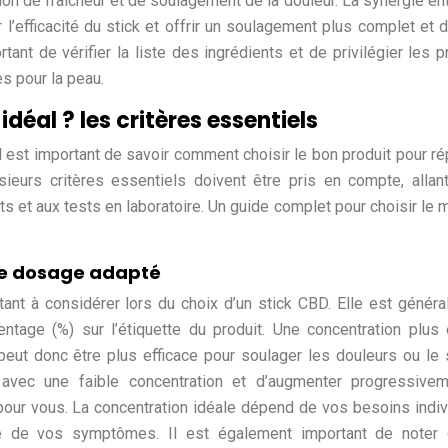
on de fraîcheur et de soulagement de la douleur. La synergie en
 l’efficacité du stick et offrir un soulagement plus complet et d
tant de vérifier la liste des ingrédients et de privilégier les p
s pour la peau.
déal ? les critères essentiels
il est important de savoir comment choisir le bon produit pour r
sieurs critères essentiels doivent être pris en compte, allan
s et aux tests en laboratoire. Un guide complet pour choisir le m
 le dosage adapté
ant à considérer lors du choix d’un stick CBD. Elle est génér
tage (%) sur l’étiquette du produit. Une concentration plus
peut donc être plus efficace pour soulager les douleurs ou le 
avec une faible concentration et d’augmenter progressivem
pour vous. La concentration idéale dépend de vos besoins indiv
re de vos symptômes. Il est également important de noter 