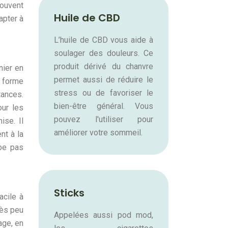
souvent
Huile de CBD
apter à
L’huile de CBD vous aide à
soulager des douleurs. Ce
produit dérivé du chanvre
nier en
permet aussi de réduire le
a forme
stress ou de favoriser le
tances.
bien-être général. Vous
our les
pouvez l'utiliser pour
ise. Il
améliorer votre sommeil.
nt à la
rbe pas
Sticks
acile à
rès peu
Appelées aussi pod mod,
age, en