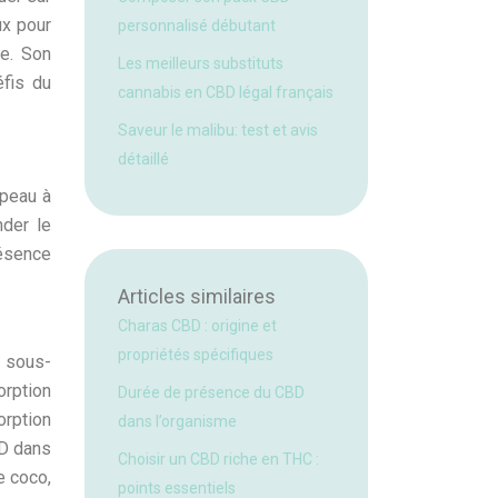
ux pour
personnalisé débutant
ée. Son
Les meilleurs substituts
éfis du
cannabis en CBD légal français
Saveur le malibu: test et avis
détaillé
 peau à
der le
résence
Articles similaires
Charas CBD : origine et
propriétés spécifiques
s sous-
orption
Durée de présence du CBD
orption
dans l’organisme
BD dans
Choisir un CBD riche en THC :
e coco,
points essentiels