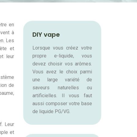
être en
vent à
DIY vape
en. Les
Lorsque vous créez votre
ète et
propre e-liquide, vous
t leur
devez choisir vos arômes.
Vous avez le choix parmi
ystème
une large variété de
tion de
saveurs naturelles ou
 baume,
artificielles. Il vous faut
aussi composer votre base
de liquide PG/VG.
f. Leur
mple et