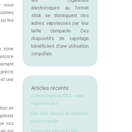
les cigarettes
D vous
électroniques au format
rsonnes
stick se distinguent des
 ou les
autres vapoteuses par leur
taille compacte. Ces
dispositifs de vapotage
bénéficient d’une utilisation
la zone
simplifiée.
 encore
quement
 précis
est une
Articles récents
Culture légale du CBD : cadre
réglementaire
tion en
CBD 20% : dosage et utilisation
apaiser
recommandés
sur vos
uer sur
Composer son pack CBD