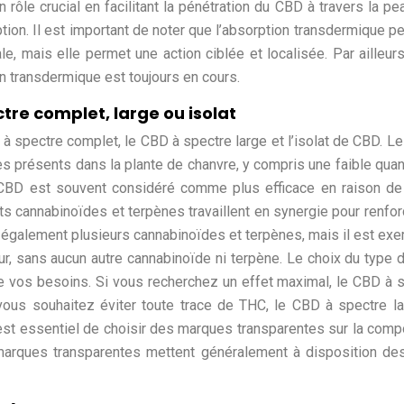
un rôle crucial en facilitant la pénétration du CBD à travers la pe
ion. Il est important de noter que l’absorption transdermique pe
e, mais elle permet une action ciblée et localisée. Par ailleurs,
on transdermique est toujours en cours.
tre complet, large ou isolat
D à spectre complet, le CBD à spectre large et l’isolat de CBD. L
s présents dans la plante de chanvre, y compris une faible quan
BD est souvent considéré comme plus efficace en raison de 
nts cannabinoïdes et terpènes travaillent en synergie pour renfor
 également plusieurs cannabinoïdes et terpènes, mais il est ex
pur, sans aucun autre cannabinoïde ni terpène. Le choix du type
 vos besoins. Si vous recherchez un effet maximal, le CBD à 
 vous souhaitez éviter toute trace de THC, le CBD à spectre l
l est essentiel de choisir des marques transparentes sur la comp
 marques transparentes mettent généralement à disposition de