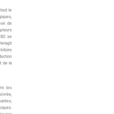
tout le
giques,
posé de
epteurs
 CB2 se
teragit
réduire
duction
t de la
rmi les
oivrée,
xantes,
siques.