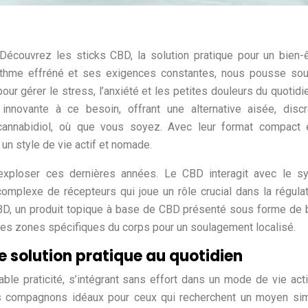
écouvrez les sticks CBD, la solution pratique pour un bien-
hme effréné et ses exigences constantes, nous pousse sou
our gérer le stress, l’anxiété et les petites douleurs du quotidi
ovante à ce besoin, offrant une alternative aisée, discr
cannabidiol, où que vous soyez. Avec leur format compact e
à un style de vie actif et nomade.
 exploser ces dernières années. Le CBD interagit avec le s
omplexe de récepteurs qui joue un rôle crucial dans la régula
CBD, un produit topique à base de CBD présenté sous forme de
 des zones spécifiques du corps pour un soulagement localisé.
e solution pratique au quotidien
ble praticité, s’intégrant sans effort dans un mode de vie acti
es compagnons idéaux pour ceux qui recherchent un moyen si