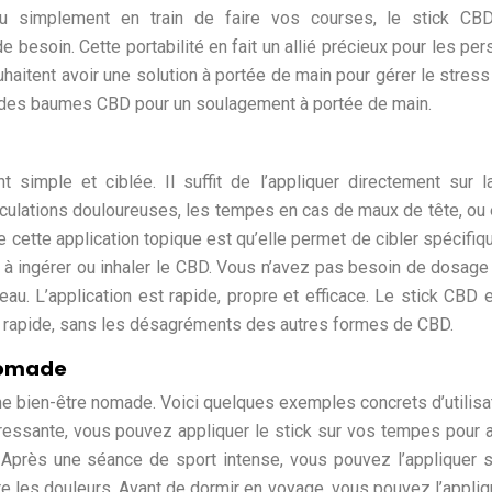
ou simplement en train de faire vos courses, le stick CB
e besoin. Cette portabilité en fait un allié précieux pour les pe
uhaitent avoir une solution à portée de main pour gérer le stress
té des baumes CBD pour un soulagement à portée de main.
t simple et ciblée. Il suffit de l’appliquer directement sur 
culations douloureuses, les tempes en cas de maux de tête, ou
de cette application topique est qu’elle permet de cibler spécifi
 à ingérer ou inhaler le CBD. Vous n’avez pas besoin de dosage
u. L’application est rapide, propre et efficace. Le stick CBD 
et rapide, sans les désagréments des autres formes de CBD.
 nomade
ine bien-être nomade. Voici quelques exemples concrets d’utilisa
tressante, vous pouvez appliquer le stick sur vos tempes pour 
. Après une séance de sport intense, vous pouvez l’appliquer 
re les douleurs. Avant de dormir en voyage, vous pouvez l’appliq