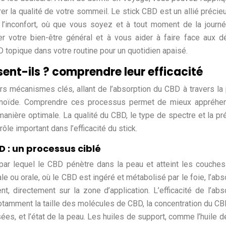
rer la qualité de votre sommeil. Le stick CBD est un allié précie
t l’inconfort, où que vous soyez et à tout moment de la journ
rer votre bien-être général et à vous aider à faire face aux d
D topique dans votre routine pour un quotidien apaisé.
ent-ils ? comprendre leur efficacité
rs mécanismes clés, allant de l’absorption du CBD à travers la
inoïde. Comprendre ces processus permet de mieux appréhen
 manière optimale. La qualité du CBD, le type de spectre et la p
ôle important dans l’efficacité du stick.
 : un processus ciblé
par lequel le CBD pénètre dans la peau et atteint les couche
le ou orale, où le CBD est ingéré et métabolisé par le foie, l’abs
, directement sur la zone d’application. L’efficacité de l’abs
otamment la taille des molécules de CBD, la concentration du C
isées, et l’état de la peau. Les huiles de support, comme l’huile d